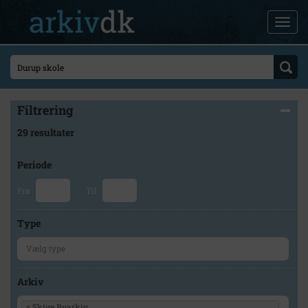
Filtrering
29 resultater
Periode
Fra
Til
Type
Arkiv
×
Skive Byarkiv