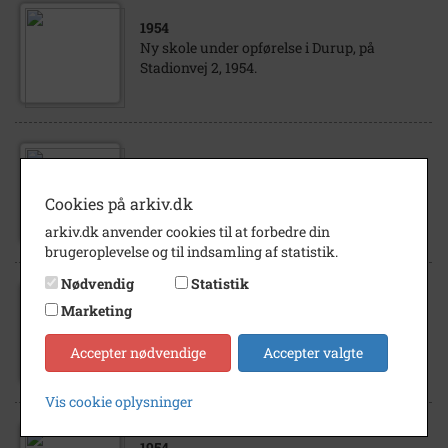
1954
Ny skole under opførelse i Durup, på
Stadionvej 2, 1954.
1954
Ny skole under opførelse i Durup, på
Cookies på arkiv.dk
Stadionvej 2, 1954.
arkiv.dk anvender cookies til at forbedre din
brugeroplevelse og til indsamling af statistik.
Nødvendig
Statistik
1954
Marketing
Ny skole under opførelse i Durup, på
Stadionvej 2, 1954.
Accepter nødvendige
Accepter valgte
Vis cookie oplysninger
1954