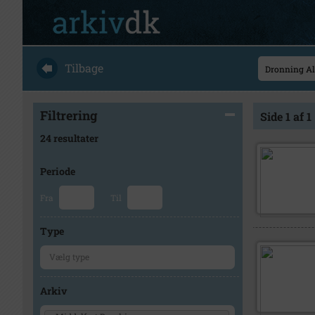
Tilbage
Filtrering
Side 1 af 1
24 resultater
Periode
Fra
Til
Type
Arkiv