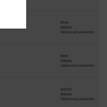
B964
Billeder
Odsherred Lokalarkiv
B985
Billeder
Odsherred Lokalarkiv
B16209
Billeder
Odsherred Lokalarkiv