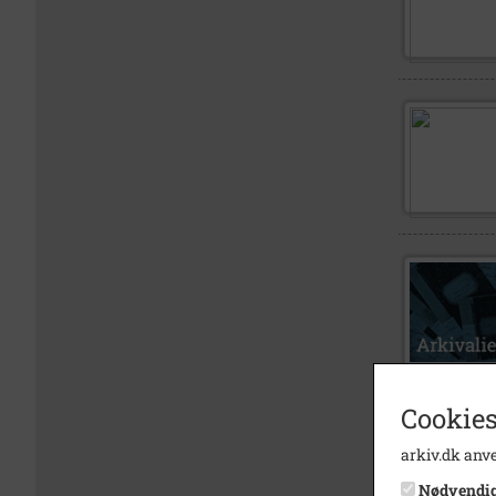
Cookies
arkiv.dk anve
Nødvendi