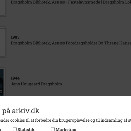
Dragsholm Bibliotek, Asnæs - Fastelavnsmøde i Dragsholm Lok
1983
Dragsholm Bibliotek, Asnæs Foredragsholder Bo Thrane Hanse
1944
Jens Hougaard Dragsholm
 på arkiv.dk
1995
nder cookies til at forbedre din brugeroplevelse og til indsamling af st
Dragsholm Bibliotek, Asnæs - 1995.
g
Statistik
Marketing