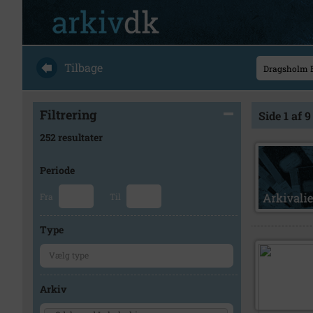
Tilbage
Filtrering
Side 1 af 9
252 resultater
Periode
Fra
Til
Type
Arkiv