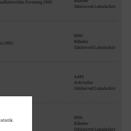
Billeder
alhistoriske Forening 1993.
Odsherred Lokalarkiv
B981
Billeder
n 1983.
Odsherred Lokalarkiv
A480
Arkivalier
Odsherred Lokalarkiv
B951
atistik.
Billeder
Odsherred Lokalarkiv