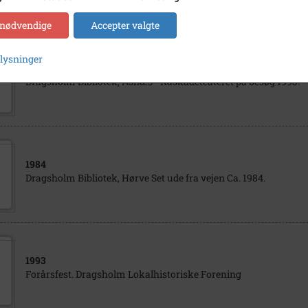
 nødvendige
Accepter valgte
plysninger
1993
Dragsholm Bibliotek, Asnæs - Kaskadeteateret på besøg 1993.
1984
Dragsholm Bibliotek, Hørve Set ude fra vejen Ca. 1984.
1993
Forårsfest. Dragsholm Lokalhistoriske Forening