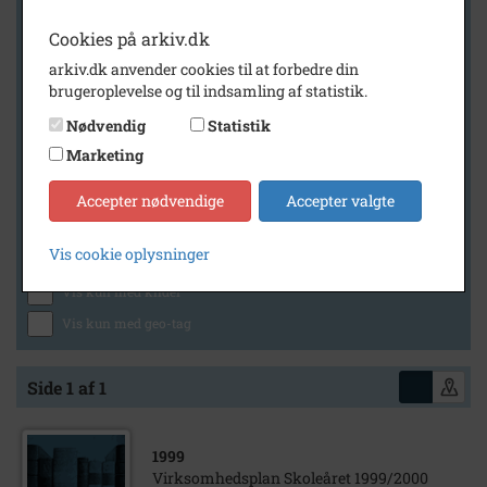
Cookies på arkiv.dk
arkiv.dk anvender cookies til at forbedre din
Geografi
brugeroplevelse og til indsamling af statistik.
Nødvendig
Statistik
Marketing
Generelt
Vis kun med billeder
Accepter nødvendige
Accepter valgte
Vis kun med filmklip
Vis cookie oplysninger
Vis kun med lydklip
Vis kun med kilder
Vis kun med geo-tag
Side 1 af 1
1999
Virksomhedsplan Skoleåret 1999/2000