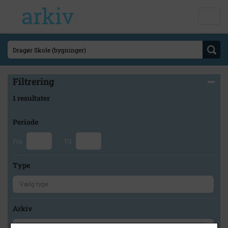
Filtrering
1 resultater
Periode
Fra
Til
Type
Arkiv
×
Historisk Arkiv Dragør