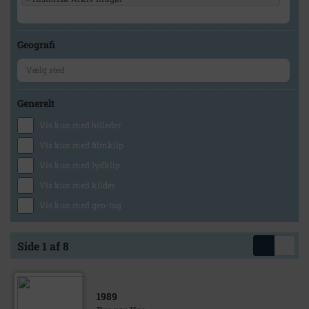
Geografi
Generelt
Vis kun med billeder
Vis kun med filmklip
Vis kun med lydklip
Vis kun med kilder
Vis kun med geo-tag
Side 1 af 8
1989