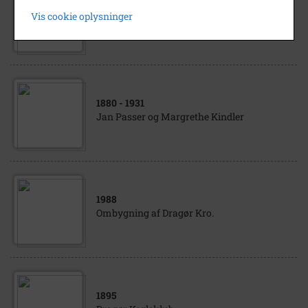
1983
Vis cookie oplysninger
Dragør Musikskoles forældrekor
1880
- 1931
Jan Passer og Margrethe Kindler
1988
Ombygning af Dragør Kro.
1895