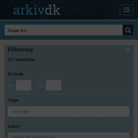
Filtrering
217 resultater
Periode
Fra
Til
Type
Arkiv
×
Historisk Arkiv Dragør