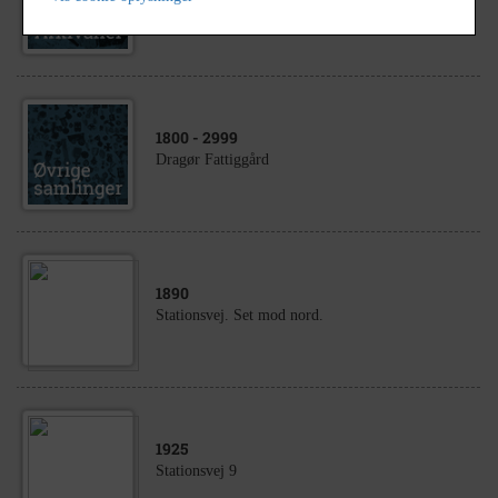
Dragør Fattiggård
1800
- 2999
Dragør Fattiggård
1890
Stationsvej. Set mod nord.
1925
Stationsvej 9