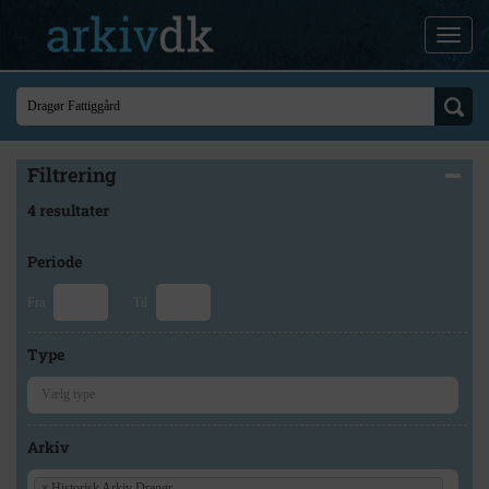
Filtrering
4 resultater
Periode
Fra
Til
Type
Arkiv
×
Historisk Arkiv Dragør