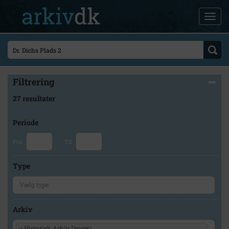
Filtrering
27 resultater
Periode
Fra
Til
Type
Arkiv
×
Historisk Arkiv Dragør