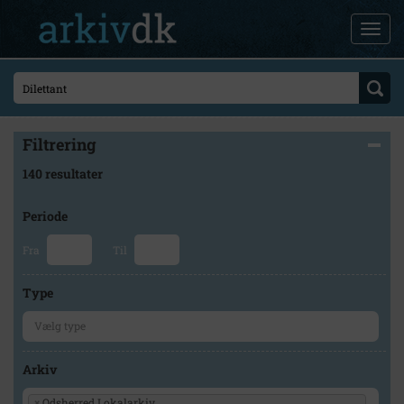
Filtrering
140 resultater
Periode
Fra
Til
Type
Arkiv
×
Odsherred Lokalarkiv