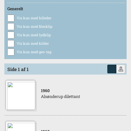
Generelt
Vis kun med billeder
Vis kun med filmklip
Vis kun med lydklip
Vis kun med kilder
Vis kun med geo-tag
Side 1 af 1
1960
Alsønderup dilettant