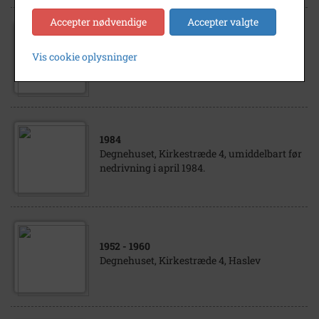
Accepter nødvendige
Accepter valgte
1984
Degnehuset, Kirkestræde 4, umiddelbart
Vis cookie oplysninger
inden nedrivning i april 1984.
1984
Degnehuset, Kirkestræde 4, umiddelbart før
nedrivning i april 1984.
1952
- 1960
Degnehuset, Kirkestræde 4, Haslev