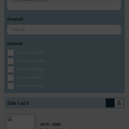
Geografi
Generelt
Vis kun med billeder
Vis kun med filmklip
Vis kun med lydklip
Vis kun med kilder
Vis kun med geo-tag
Side 1 af 6
1975
- 1980