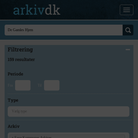
Filtrering
159 resultater
Periode
Fra
Til
Type
Arkiv
×
Faxe Kommunes Arkiver