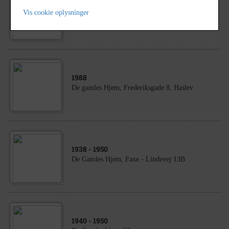
1940
- 1950
Vis cookie oplysninger
De gamles hjem, Frederiksgade 8, Haslev
1988
De gamles Hjem, Frederiksgade 8, Haslev
1938
- 1950
De Gamles Hjem, Faxe - Lindevej 13B
1940
- 1950