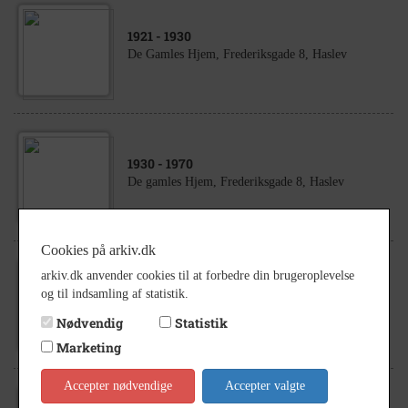
1921
- 1930
De Gamles Hjem, Frederiksgade 8, Haslev
1930
- 1970
De gamles Hjem, Frederiksgade 8, Haslev
Cookies på arkiv.dk
arkiv.dk anvender cookies til at forbedre din brugeroplevelse
1975
- 1985
og til indsamling af statistik.
De gamles Hjem, Frederiksgade 8, Haslev
Nødvendig
Statistik
Marketing
Accepter nødvendige
Accepter valgte