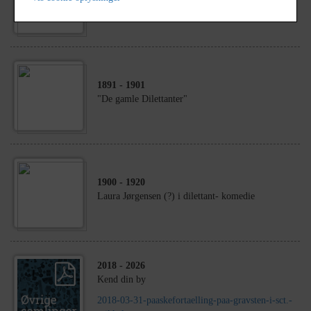
De gamle Dilettanter?
1891
- 1901
"De gamle Dilettanter"
1900
- 1920
Laura Jørgensen (?) i dilettant- komedie
2018
- 2026
Kend din by
2018-03-31-paaskefortaelling-paa-gravsten-i-sct.-