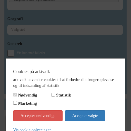
Geografi
Generelt
Vis kun med billeder
Vis kun med filmklip
Vis kun med lydklip
Cookies på arkiv.dk
Vis kun med kilder
arkiv.dk anvender cookies til at forbedre din brugeroplevelse
og til indsamling af statistik.
Vis kun med geo-tag
Nødvendig
Statistik
Marketing
Side 1 af 1
Accepter nødvendige
Accepter valgte
1900
- 1915
Vis cookie oplysninger