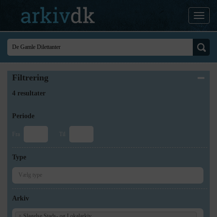
Filtrering
4 resultater
Periode
Fra
Til
Type
Arkiv
×
Slagelse Stads- og Lokalarkiv