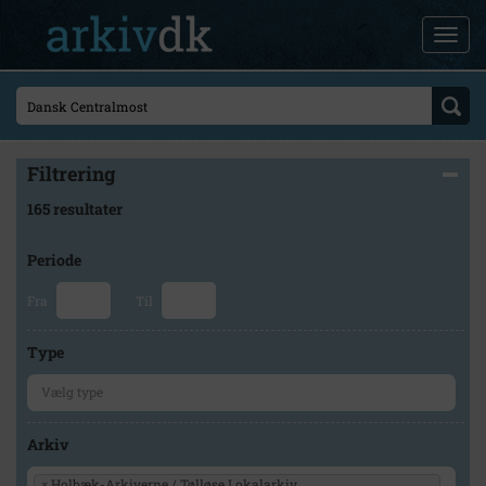
Filtrering
165 resultater
Periode
Fra
Til
Type
Arkiv
×
Holbæk-Arkiverne / Tølløse Lokalarkiv