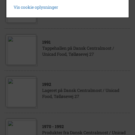
Produkt fra Dansk Centralmost / Unicad
Vis cookie oplysninger
Food, Tølløsevej 27
1991
Tappehallen på Dansk Centralmost /
Unicad Food, Tølløsevej 27
1992
Lageret på Dansk Centralmost / Unicad
Food, Tølløsevej 27
1970
- 1992
Produkter fra Dansk Centralmost / Unicad