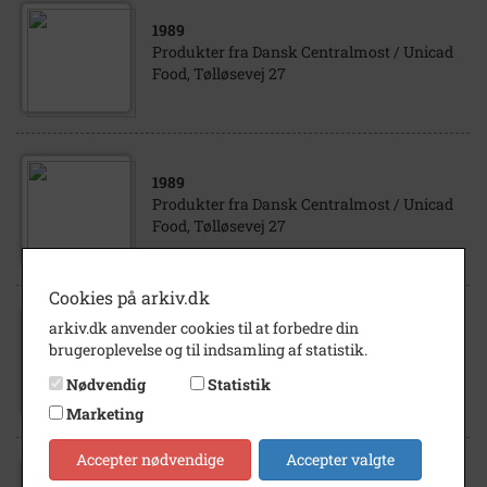
1989
Produkter fra Dansk Centralmost / Unicad
Food, Tølløsevej 27
1989
Produkter fra Dansk Centralmost / Unicad
Food, Tølløsevej 27
Cookies på arkiv.dk
arkiv.dk anvender cookies til at forbedre din
1989
brugeroplevelse og til indsamling af statistik.
Produkter fra Dansk Centralmost / Unicad
Food, Tølløsevej 27
Nødvendig
Statistik
Marketing
Accepter nødvendige
Accepter valgte
1980
- 1992