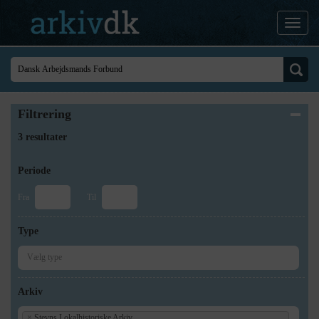
Filtrering
3 resultater
Periode
Fra
Til
Type
Arkiv
×
Stevns Lokalhistoriske Arkiv