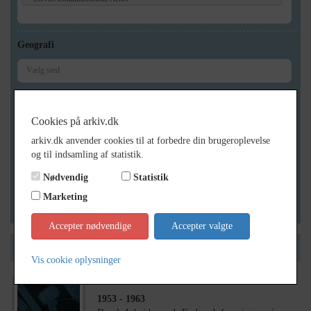
Geografi
Generelt
Cookies på arkiv.dk
Vis kun med billeder
arkiv.dk anvender cookies til at forbedre din brugeroplevelse
Vis kun med filmklip
og til indsamling af statistik.
Vis kun med lydklip
Nødvendig
Statistik
Vis kun med kilder
Marketing
Vis kun med geo-tag
Accepter nødvendige
Accepter valgte
Side 1 af 1
Vis cookie oplysninger
1953
- 1963