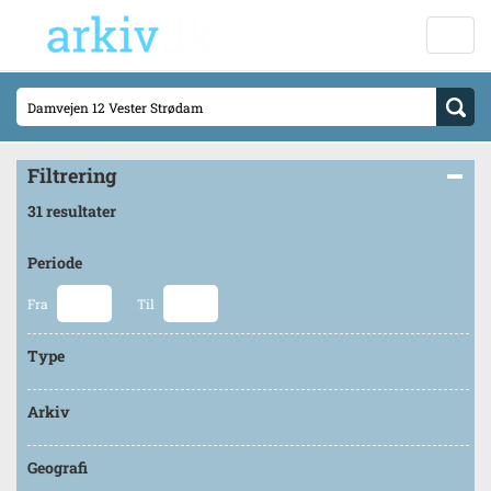
Filtrering
31 resultater
Periode
Fra
Til
Type
Arkiv
Geografi