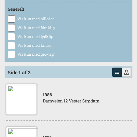
Generelt
Vis kun med billeder
Vis kun med filmklip
Vis kun med lydklip
Vis kun med kilder
Vis kun med geo-tag
Side 1 af 2
1986
Damvejen 12 Vester Strødam