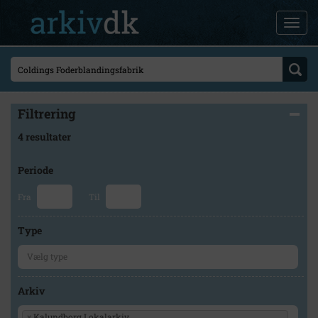
Filtrering
4 resultater
Periode
Fra
Til
Type
Arkiv
×
Kalundborg Lokalarkiv