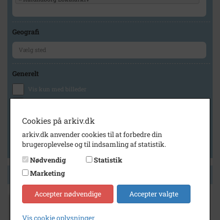
Geografi
Generelt
Vis kun med billeder
Vis kun med filmklip
Vis kun med lydklip
Cookies på arkiv.dk
Vis kun med kilder
arkiv.dk anvender cookies til at forbedre din
brugeroplevelse og til indsamling af statistik.
Vis kun med geo-tag
Nødvendig
Statistik
Marketing
Side 1 af 1
Accepter nødvendige
Accepter valgte
1908
- 1918
Vis cookie oplysninger