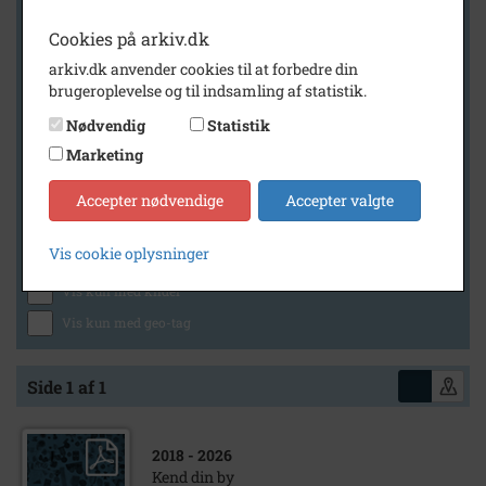
Cookies på arkiv.dk
arkiv.dk anvender cookies til at forbedre din
Geografi
brugeroplevelse og til indsamling af statistik.
Nødvendig
Statistik
Marketing
Generelt
Vis kun med billeder
Accepter nødvendige
Accepter valgte
Vis kun med filmklip
Vis cookie oplysninger
Vis kun med lydklip
Vis kun med kilder
Vis kun med geo-tag
Side 1 af 1
2018
- 2026
Kend din by