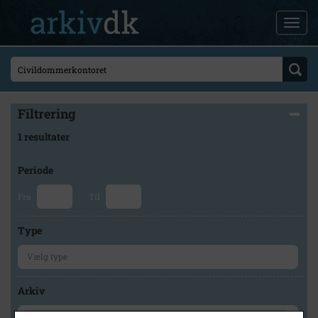
Filtrering
1 resultater
Periode
Fra
Til
Type
Arkiv
×
Slagelse Stads- og Lokalarkiv