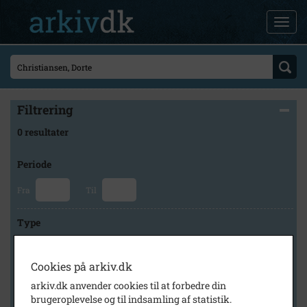
Filtrering
0 resultater
Periode
Fra
Til
Type
Cookies på arkiv.dk
Arkiv
arkiv.dk anvender cookies til at forbedre din
brugeroplevelse og til indsamling af statistik.
×
Holbæk-Arkiverne / Tølløse Lokalarkiv