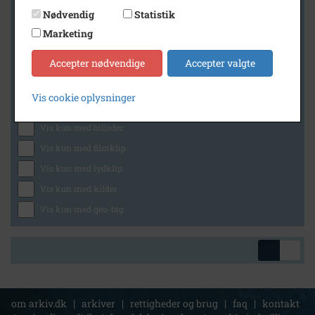
Nødvendig
Statistik
Marketing
Geografi
Accepter nødvendige
Accepter valgte
Vis cookie oplysninger
Generelt
Vis kun med billeder
Vis kun med filmklip
Vis kun med lydklip
Vis kun med kilder
Vis kun med geo-tag
om arkiv.dk
|
arkiver
|
rettigheder og brug
|
faq
|
kontakt