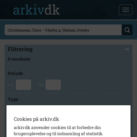
Filtrering
0 resultater
Periode
Fra
Til
Type
Cookies på arkiv.dk
Arkiv
arkiv.dk anvender cookies til at forbedre din
brugeroplevelse og til indsamling af statistik.
×
Odsherred Lokalarkiv