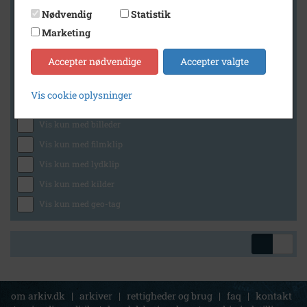
Nødvendig
Statistik
Marketing
Geografi
Accepter nødvendige
Accepter valgte
Vis cookie oplysninger
Generelt
Vis kun med billeder
Vis kun med filmklip
Vis kun med lydklip
Vis kun med kilder
Vis kun med geo-tag
om arkiv.dk
|
arkiver
|
rettigheder og brug
|
faq
|
kontakt