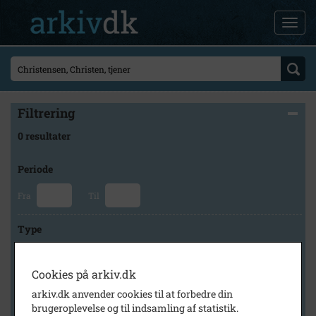
Filtrering
0 resultater
Periode
Fra
Til
Type
Cookies på arkiv.dk
Arkiv
arkiv.dk anvender cookies til at forbedre din
brugeroplevelse og til indsamling af statistik.
×
Kalundborg Lokalarkiv