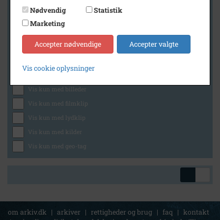
Nødvendig
Statistik
Marketing
Geografi
Accepter nødvendige
Accepter valgte
Vis cookie oplysninger
Generelt
Vis kun med billeder
Vis kun med filmklip
Vis kun med lydklip
Vis kun med kilder
Vis kun med geo-tag
om arkiv.dk
|
arkiver
|
rettigheder og brug
|
faq
|
kontakt