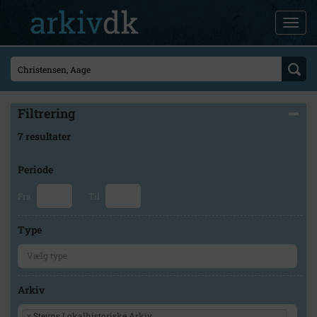
Filtrering
7 resultater
Periode
Fra
Til
Type
Arkiv
×
Stevns Lokalhistoriske Arkiv