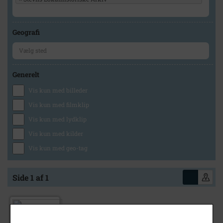
Geografi
Generelt
Vis kun med billeder
Vis kun med filmklip
Vis kun med lydklip
Vis kun med kilder
Vis kun med geo-tag
Side 1 af 1
1950
- 1990