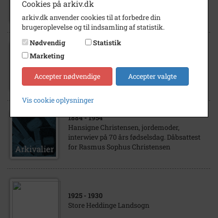
Christensen, Aage Lærer Hellested
Cookies på arkiv.dk
arkiv.dk anvender cookies til at forbedre din
brugeroplevelse og til indsamling af statistik.
Nødvendig
Statistik
1970
- 1985
Marketing
Rysgaard, Aage (tv) og Christensen Lundby,
Robert (th)
Accepter nødvendige
Accepter valgte
Vis cookie oplysninger
1884
- 1954
Hansigne Christensen, jordemoder,
interwiev på 70 års fødselsdag. Dåbsattest
for Rasmus Sophus Christensen
1925
- 1930
Store Heddinge Landsogn