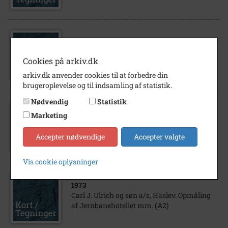
1950
Carl J. Ulrich og søn a/s, Haslev
Cookies på arkiv.dk
Nedbrydning af rejselade, 1950.
arkiv.dk anvender cookies til at forbedre din
brugeroplevelse og til indsamling af statistik.
Nødvendig
Statistik
1965
- 1970
Marketing
Carl J. Ulrich & Søn A/S, Jernbanegade 3 i
Haslev
Accepter nødvendige
Accepter valgte
Vis cookie oplysninger
1973
Carl J. Ulrich og søn a/s, Haslev. Opmåling
af Jernbanehotellet mm. (A2)