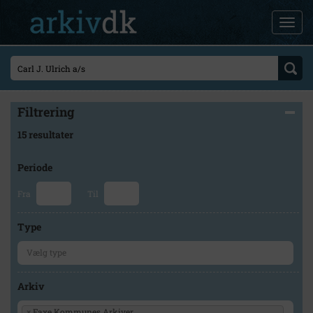
Filtrering
15 resultater
Periode
Fra
Til
Type
Arkiv
×
Faxe Kommunes Arkiver