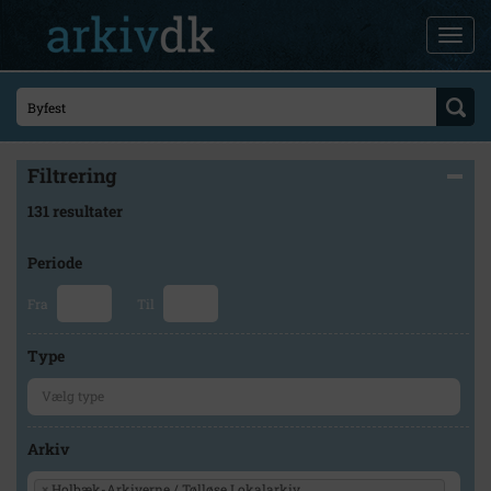
Filtrering
131 resultater
Periode
Fra
Til
Type
Arkiv
×
Holbæk-Arkiverne / Tølløse Lokalarkiv