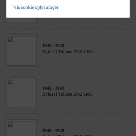
1950
- 1960
Vis cookie oplysninger
Byfest i Tølløse. Barber Ejner Stefansen
1942
- 1943
Byfest i Tølløse 1942-1943.
1942
- 1943
Byfest i Tølløse 1942-1943
1942
- 1943