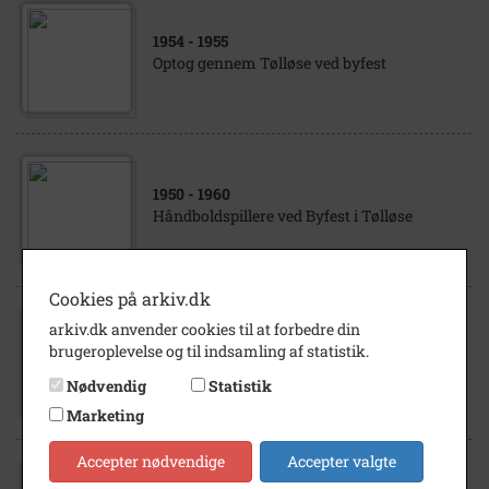
1954
- 1955
Optog gennem Tølløse ved byfest
1950
- 1960
Håndboldspillere ved Byfest i Tølløse
Cookies på arkiv.dk
arkiv.dk anvender cookies til at forbedre din
1950
- 1960
brugeroplevelse og til indsamling af statistik.
Byfest i Tølløse. Barber Ejner Stefansen
Nødvendig
Statistik
Marketing
Accepter nødvendige
Accepter valgte