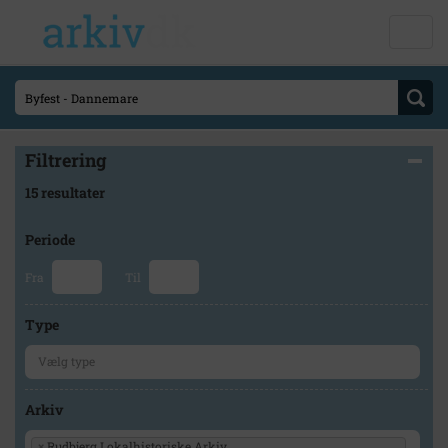
Filtrering
15 resultater
Periode
Fra
Til
Type
Arkiv
×
Rudbjerg Lokalhistoriske Arkiv