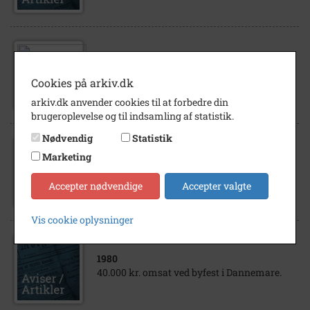
1973
Byfesten i Dannemare 1973
Cookies på arkiv.dk
arkiv.dk anvender cookies til at forbedre din
brugeroplevelse og til indsamling af statistik.
Nødvendig
Statistik
Marketing
1976
Fire dages byfest i Dannemare i juni
Accepter nødvendige
Accepter valgte
Vis cookie oplysninger
1980
40.000 kr. omsat ved byfest i Dannemare.