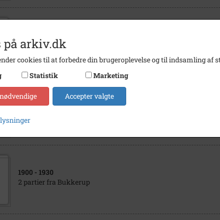
1941
 på arkiv.dk
Bukkerup Smedje, Bukkerupvej 110
nder cookies til at forbedre din brugeroplevelse og til indsamling af st
g
Statistik
Marketing
 nødvendige
Accepter valgte
1900
- 1920
2 partier fra Bukkerup.
plysninger
1900
- 1930
2 partier fra Bukkerup