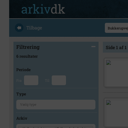
Tilbage
Filtrering
Side 1 af 1
6 resultater
Periode
Fra
Til
Type
Arkiv