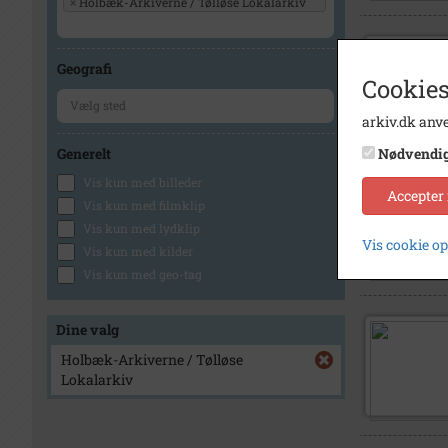
×
Holbæk-Arkiverne / Tølløse Lokalarkiv
Geografi
Cookies
arkiv.dk anve
Generelt
Nødvendi
Vis kun med billeder
Accepter
Vis kun med filmklip
Vis kun med lydklip
Vis cookie o
Vis kun med kilder
Vis kun med geo-tag
Dine valg
Holbæk-Arkiverne / Tølløse
Lokalarkiv