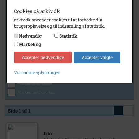
Cookies på arkiv.dk
arkiv.dk anvender cookies til at forbedre din
Geografi
brugeroplevelse og til indsamling af statistik.
Nødvendig
Statistik
Marketing
Generelt
Vis kun med billeder
Accepter nødvendige
Accepter valgte
Vis kun med filmklip
Vis cookie oplysninger
Vis kun med lydklip
Vis kun med kilder
Vis kun med geo-tag
Side 1 af 1
1967