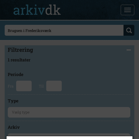
Filtrering
1 resultater
Periode
Fra
Til
Type
Arkiv
×
Lokalarkivet Alsønderup -Tjæreby