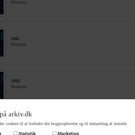
Brudepar
1961
Brudepar
1962
Brudepar
på arkiv.dk
1960
er cookies til at forbedre din brugeroplevelse og til indsamling af statistik.
Alfred Nielsen, Ll. Røttinge, Tappernøje
g
Statistik
Marketing