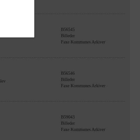
B56545
Billeder
Faxe Kommunes Arkiver
B56546
Billeder
lev
Faxe Kommunes Arkiver
B59043
Billeder
Faxe Kommunes Arkiver