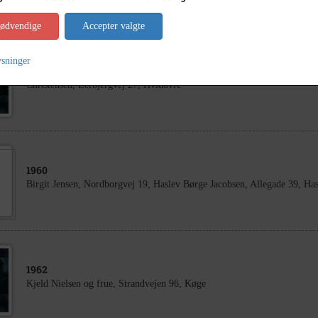
nødvendige
Accepter valgte
ysninger
1960
Christensen, Lerbjergvej 27, Hvidovre
1960
Birgit Jensen, Nordborgvej 19, Haslev Børge Jacobsen, Allegade 39, Has
1962
Kjeld Nielsen og frue, Strandvejen 96, Køge