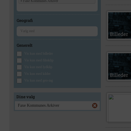
×
Faxe Kommunes Arkiver
Geografi
Generelt
Vis kun med billeder
Vis kun med filmklip
Vis kun med lydklip
Vis kun med kilder
Vis kun med geo-tag
Dine valg
Faxe Kommunes Arkiver