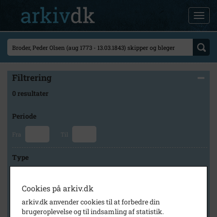
Filtrering
0 resultater
Periode
Fra
Til
Type
Cookies på arkiv.dk
Arkiv
arkiv.dk anvender cookies til at forbedre din
brugeroplevelse og til indsamling af statistik.
×
Historisk Arkiv Dragør