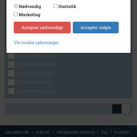
Nødvendig
Statistik
Marketing
Geografi
Accepter nødvendige
Accepter valgte
Vis cookie oplysninger
Generelt
Vis kun med billeder
Vis kun med filmklip
Vis kun med lydklip
Vis kun med kilder
Vis kun med geo-tag
om arkiv.dk
|
arkiver
|
rettigheder og brug
|
faq
|
kontakt