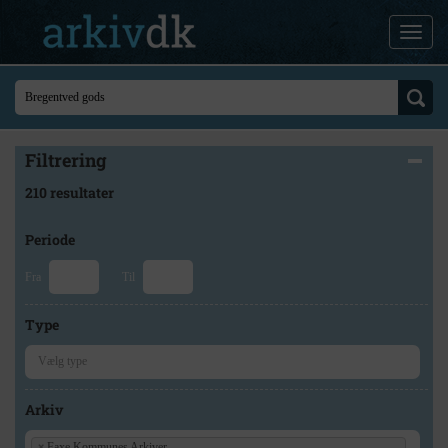
Filtrering
210 resultater
Periode
Fra
Til
Type
Arkiv
×
Faxe Kommunes Arkiver