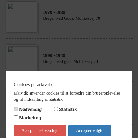
1970
- 1980
Bregentved Gods, Moltkesvej 78
1890
- 1940
Bregentved gods Moltkesvej 78
Cookies på arkiv.dk
arkiv.dk anvender cookies til at forbedre din brugeroplevelse
1890
- 1950
og til indsamling af statistik.
Bregentved gods Moltkesvej 78
Nødvendig
Statistik
Marketing
Accepter nødvendige
Accepter valgte