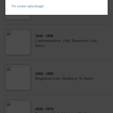
1920
- 1930
Vis cookie oplysninger
Bregentved gods Moltkesvej 78
1940
- 1950
Landvæsenselever, 1940, Bregentved Gods,
Haslev
1900
- 1980
Bregentved Gods, Moltkesvej 78, Haslev
1930
- 1970