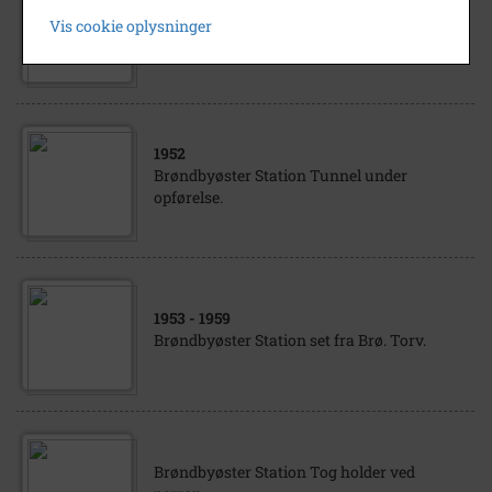
1953
- 1955
Vis cookie oplysninger
Brøndbyøster Station Set fra Gillesager.
1952
Brøndbyøster Station Tunnel under
opførelse.
1953
- 1959
Brøndbyøster Station set fra Brø. Torv.
Brøndbyøster Station Tog holder ved