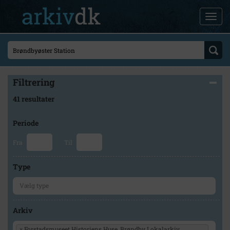
Filtrering
41 resultater
Periode
Fra
Til
Type
Arkiv
×
Forstadsmuseet Historiens Huse, Brøndby Lokalarkiv