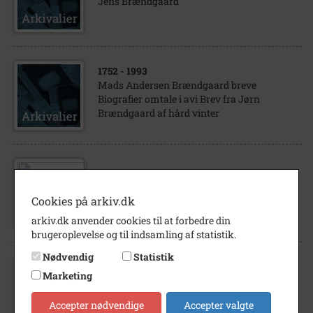
Jens Brændgaard
1752
- 1993
Mads Andersen Brændgaard breve
Biografier omtale i avi Brev fra Jørn
Brændgaard af hård vinter
1894
- 1903
Fam. Brændgaard - portrætter
Cookies på arkiv.dk
arkiv.dk anvender cookies til at forbedre din
brugeroplevelse og til indsamling af statistik.
Nødvendig
Statistik
1977
- 1984
Marketing
Jan Jensen, Kordilgade 50/Bredgade i
gården, Kalundborg
Accepter nødvendige
Accepter valgte