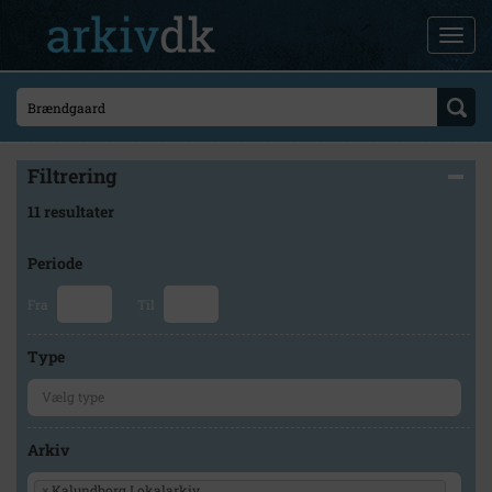
Filtrering
11 resultater
Periode
Fra
Til
Type
Arkiv
×
Kalundborg Lokalarkiv