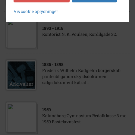
Vis cookie oplysninger
1893
- 1916
Kontorist N. K. Poulsen, Kordilgade 32.
1835
- 1898
Frederik Wilhelm Kadgiehn borgerskab
panteobligation skyldsdokument
salgsdokument køb af...
1959
Kalundborg Gymnasium Redalklasse 3 mc
1959 Fastelavnsfest