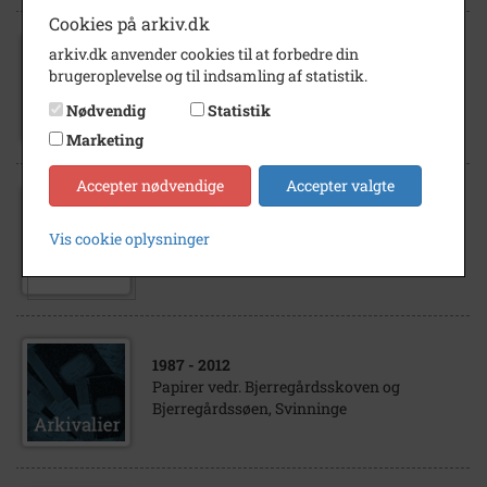
Cookies på arkiv.dk
arkiv.dk anvender cookies til at forbedre din
1987
brugeroplevelse og til indsamling af statistik.
Bjerregårdsskoven, Svinninge november
1987
Nødvendig
Statistik
Marketing
Accepter nødvendige
Accepter valgte
1987
Bjerregårdsskoven, Svinninge november
Vis cookie oplysninger
1987
1987
- 2012
Papirer vedr. Bjerregårdsskoven og
Bjerregårdssøen, Svinninge