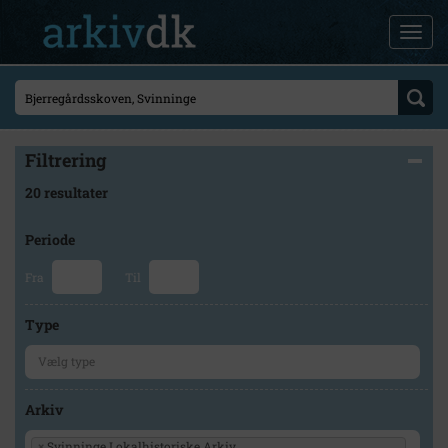
Filtrering
20 resultater
Periode
Fra
Til
Type
Arkiv
×
Svinninge Lokalhistoriske Arkiv