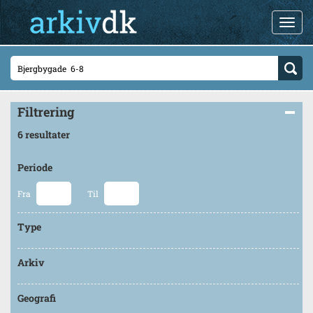
Filtrering
6 resultater
Periode
Fra
Til
Type
Arkiv
Geografi