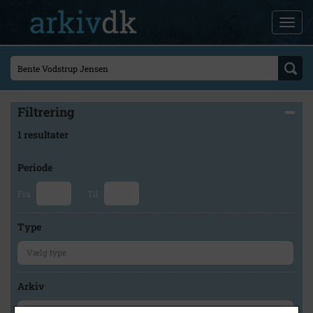
Filtrering
1 resultater
Periode
Fra
Til
Type
Arkiv
×
Skovbo Lokalhistoriske Arkiv