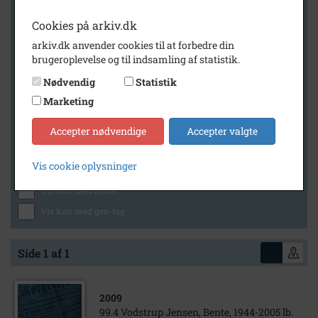
Cookies på arkiv.dk
arkiv.dk anvender cookies til at forbedre din
Geografi
brugeroplevelse og til indsamling af statistik.
Nødvendig
Statistik
Marketing
Generelt
Vis kun med billeder
Accepter nødvendige
Accepter valgte
Vis kun med filmklip
Vis cookie oplysninger
Vis kun med lydklip
Vis kun med kilder
Vis kun med geo-tag
Side 1 af 1
2009
99.4 Vodstrup Jensen, Bente, 1944-2005 lb.