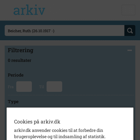
Filtrering
0 resultater
Periode
Fra
Til
Type
Cookies på arkiv.dk
Arkiv
arkiv.dk anvender cookies til at forbedre din
brugeroplevelse og til indsamling af statistik.
×
Historisk Arkiv Dragør