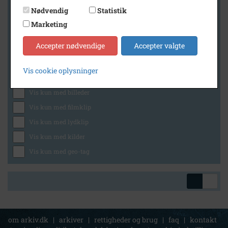
Nødvendig
Statistik
Marketing
Geografi
Accepter nødvendige
Accepter valgte
Vis cookie oplysninger
Generelt
Vis kun med billeder
Vis kun med filmklip
Vis kun med lydklip
Vis kun med kilder
Vis kun med geo-tag
om arkiv.dk
|
arkiver
|
rettigheder og brug
|
faq
|
kontakt