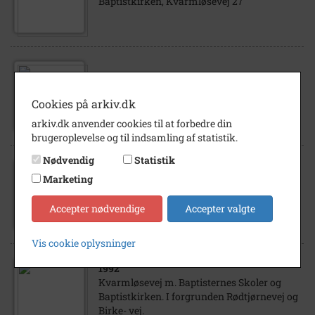
Baptistkirken, Kvarmløsevej 27
1940
- 1945
Tyske soldater på deres daglige marchtur
Cookies på arkiv.dk
ved Baptistkirken.
arkiv.dk anvender cookies til at forbedre din
brugeroplevelse og til indsamling af statistik.
Nødvendig
Statistik
1980
Marketing
Baptisternes kor synger ved
radiogudstjeneste i Baptistkirken.
Accepter nødvendige
Accepter valgte
Vis cookie oplysninger
1992
Kvarmløsevej m. Baptisternes Skoler og
Baptistkirken. I forgrunden Rødtjørnevej og
Birke- vej.