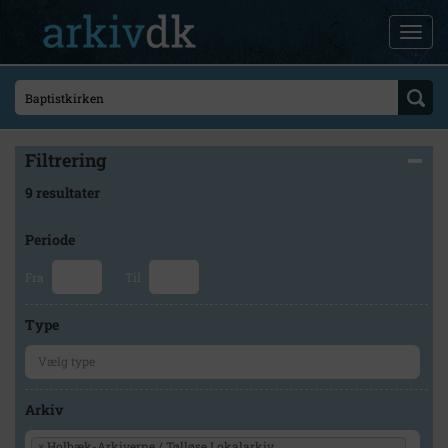
Filtrering
9 resultater
Periode
Fra
Til
Type
Arkiv
×
Holbæk-Arkiverne / Tølløse Lokalarkiv