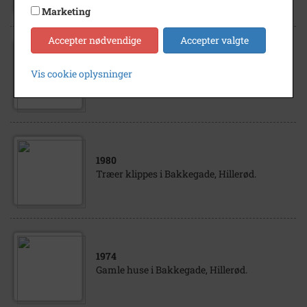
Marketing
Accepter nødvendige
Accepter valgte
1982
Orkester i bibliotekshaven, Bakkegade,
Vis cookie oplysninger
Hillerød.
1980
Træer klippes i Bakkegade, Hillerød.
1974
Gamle huse i Bakkegade, Hillerød.