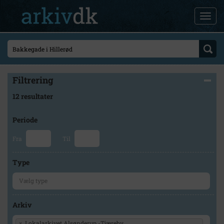
Filtrering
12 resultater
Periode
Fra
Til
Type
Arkiv
×
Lokalarkivet Alsønderup -Tjæreby