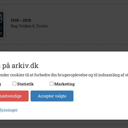
1906
- 2018
Bag Volden 6, Forlev
1930
- 1970
 på arkiv.dk
Slægten Lauritzen Bag Volden 6 Forlev
nder cookies til at forbedre din brugeroplevelse og til indsamling af st
g
Statistik
Marketing
 nødvendige
Accepter valgte
1912
- 2018
Bag Volden 7, Forlev
plysninger