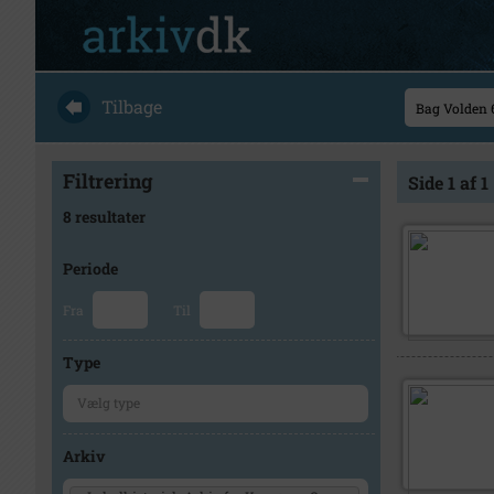
Tilbage
Filtrering
Side 1 af 1
8 resultater
Periode
Fra
Til
Type
Arkiv