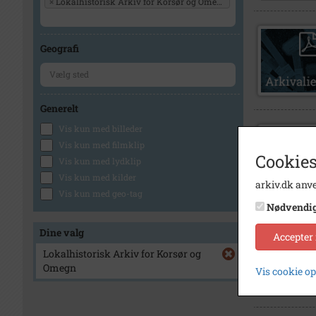
×
Lokalhistorisk Arkiv for Korsør og Omegn
Geografi
Generelt
Vis kun med billeder
Vis kun med filmklip
Cookies
Vis kun med lydklip
Vis kun med kilder
arkiv.dk anve
Vis kun med geo-tag
Nødvendi
Dine valg
Accepter
Lokalhistorisk Arkiv for Korsør og
Omegn
Vis cookie o