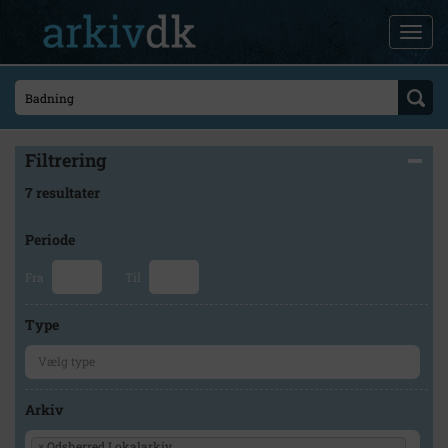
Filtrering
7 resultater
Periode
Fra
Til
Type
Arkiv
×
Odsherred Lokalarkiv