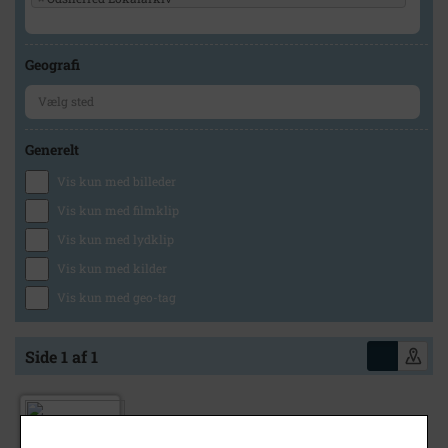
Geografi
Generelt
Vis kun med billeder
Vis kun med filmklip
Vis kun med lydklip
Vis kun med kilder
Vis kun med geo-tag
Side 1 af 1
1907