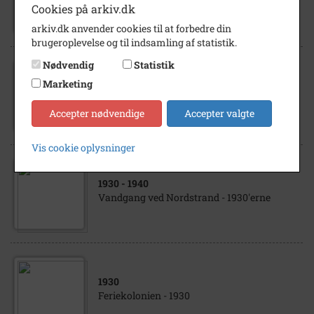
Badning foran kolonien -1907
Cookies på arkiv.dk
arkiv.dk anvender cookies til at forbedre din
brugeroplevelse og til indsamling af statistik.
Nødvendig
Statistik
Marketing
1930
- 1940
Badende ved Nordstrand - 1930'erne
Accepter nødvendige
Accepter valgte
Vis cookie oplysninger
1930
- 1940
Vandgang ved Nordstrand - 1930'erne
1930
Feriekolonien - 1930