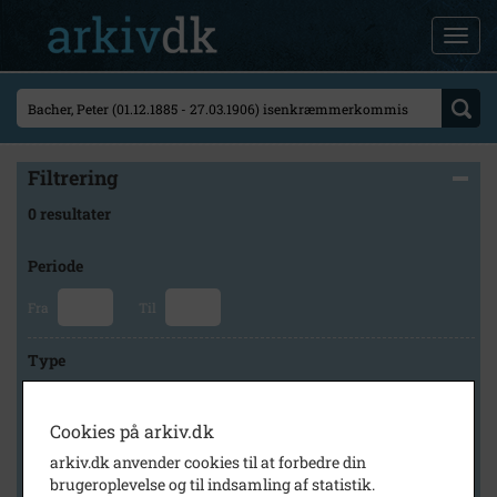
Filtrering
0 resultater
Periode
Fra
Til
Type
Cookies på arkiv.dk
Arkiv
arkiv.dk anvender cookies til at forbedre din
brugeroplevelse og til indsamling af statistik.
×
Historisk Arkiv Dragør