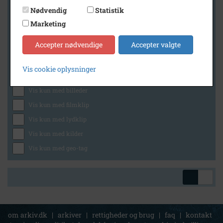
Nødvendig
Statistik
Marketing
Geografi
Accepter nødvendige
Accepter valgte
Vis cookie oplysninger
Generelt
Vis kun med billeder
Vis kun med filmklip
Vis kun med lydklip
Vis kun med kilder
Vis kun med geo-tag
om arkiv.dk
|
arkiver
|
rettigheder og brug
|
faq
|
kontakt