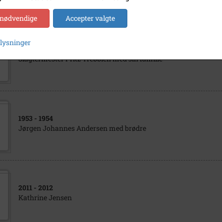
 nødvendige
Accepter valgte
plysninger
1910
- 1925
Slagtermester Fritz Trebbien med sin familie
1953
- 1954
Jørgen Johannes Andersen med brødre
2011
- 2012
Kathrine Jensen