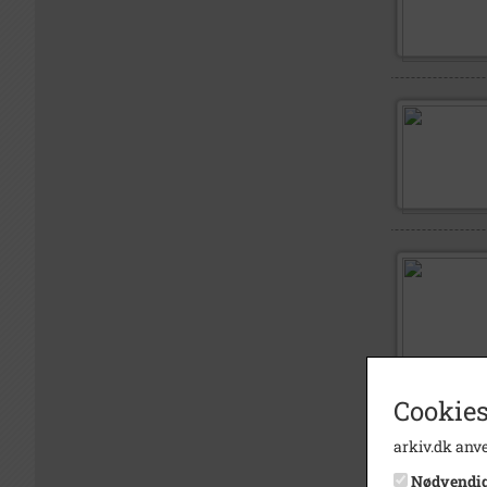
Cookies
arkiv.dk anve
Nødvendi