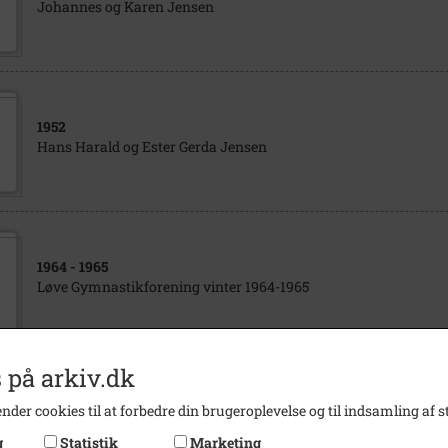
Johannes og Karen Jensen
1952
Hans Harald og Ester Gerda Jensen
1964
- 1965
Løve Gymnastikforening vinter 1964-1965
 på arkiv.dk
1970
- 1990
nder cookies til at forbedre din brugeroplevelse og til indsamling af st
Sportsuge i Løve Idrætsforening
g
Statistik
Marketing