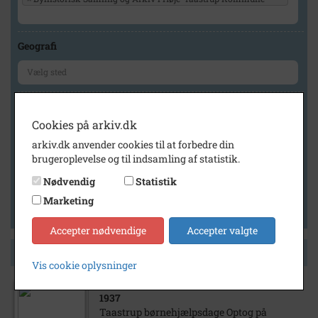
Geografi
Generelt
Cookies på arkiv.dk
Vis kun med billeder
arkiv.dk anvender cookies til at forbedre din
Vis kun med filmklip
brugeroplevelse og til indsamling af statistik.
Vis kun med lydklip
Nødvendig
Statistik
Vis kun med kilder
Marketing
Vis kun med geo-tag
Accepter nødvendige
Accepter valgte
Side 1 af 1
Vis cookie oplysninger
1937
Taastrup børnehjælpsdage Optog på