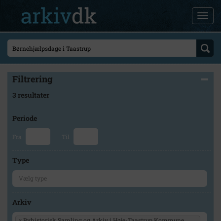
Filtrering
3 resultater
Periode
Fra
Til
Type
Arkiv
×
Byhistorisk Samling og Arkiv i Høje-Taastrup Kommune