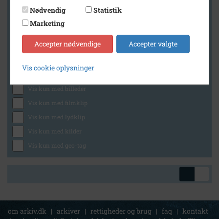
Nødvendig
Statistik
Marketing
Geografi
Accepter nødvendige
Accepter valgte
Vis cookie oplysninger
Generelt
Vis kun med billeder
Vis kun med filmklip
Vis kun med lydklip
Vis kun med kilder
Vis kun med geo-tag
om arkiv.dk
|
arkiver
|
rettigheder og brug
|
faq
|
kontakt