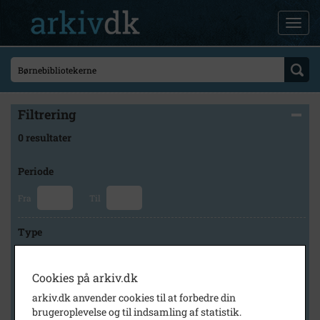
Filtrering
0 resultater
Periode
Fra
Til
Type
Cookies på arkiv.dk
Arkiv
arkiv.dk anvender cookies til at forbedre din
brugeroplevelse og til indsamling af statistik.
×
Herlev Kommunes Lokalarkiv