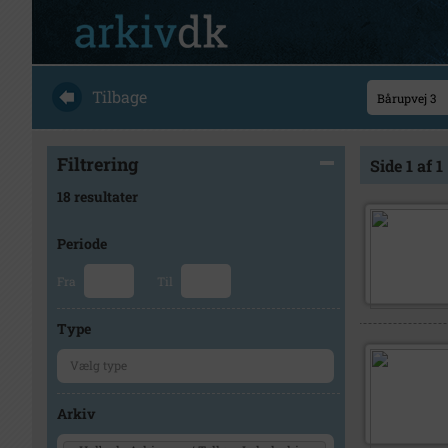
Tilbage
Filtrering
Side 1 af 1
18 resultater
Periode
Fra
Til
Type
Arkiv