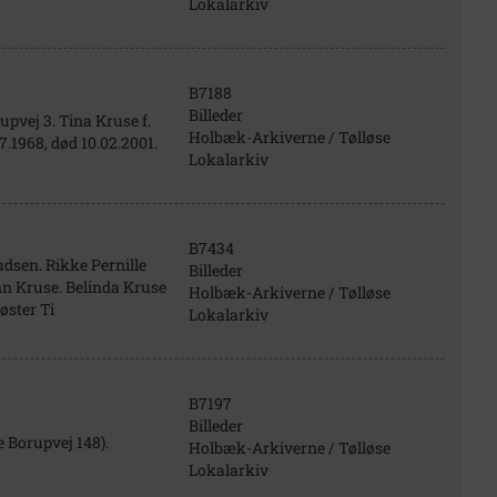
Lokalarkiv
B7188
Billeder
upvej 3. Tina Kruse f.
Holbæk-Arkiverne / Tølløse
7.1968, død 10.02.2001.
Lokalarkiv
B7434
dsen. Rikke Pernille
Billeder
inn Kruse. Belinda Kruse
Holbæk-Arkiverne / Tølløse
øster Ti
Lokalarkiv
B7197
Billeder
 Borupvej 148).
Holbæk-Arkiverne / Tølløse
Lokalarkiv