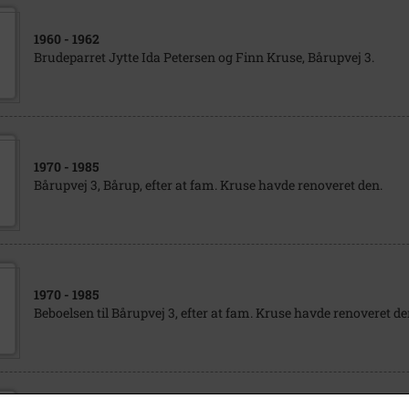
1960
- 1962
Brudeparret Jytte Ida Petersen og Finn Kruse, Bårupvej 3.
1970
- 1985
Bårupvej 3, Bårup, efter at fam. Kruse havde renoveret den.
1970
- 1985
Beboelsen til Bårupvej 3, efter at fam. Kruse havde renoveret de