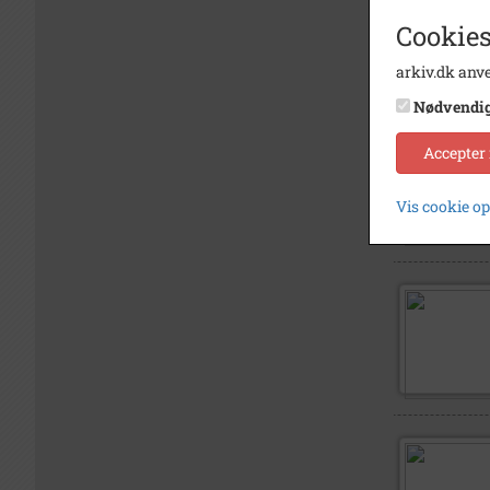
Cookies
arkiv.dk anve
Nødvendi
Accepter
Vis cookie o