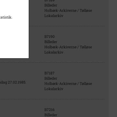
Billeder
te den.
Holbæk-Arkiverne / Tølløse
Lokalarkiv
atistik.
B7190
Billeder
og den.
Holbæk-Arkiverne / Tølløse
Lokalarkiv
B7187
Billeder
sdag 27.02.1985.
Holbæk-Arkiverne / Tølløse
Lokalarkiv
B7216
Billeder