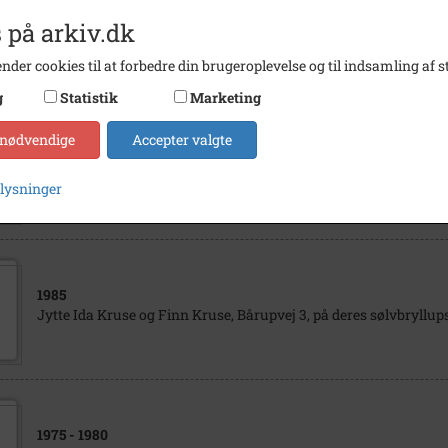
1965
- 1980
 på arkiv.dk
Bårupvej 3, Bårup. Sådan så ejendommen ud, da fam. Kruse køb
nder cookies til at forbedre din brugeroplevelse og til indsamling af st
g
Statistik
Marketing
 nødvendige
Accepter valgte
1970
- 1985
Bårupvej 3, Bårup, som ejendommen så ud, da fam. Kruse overt
plysninger
1985
Jytte Ida Kruse og Finn Kruse, Bårupvej 3, på deres sølvbryllup
1975
- 1980