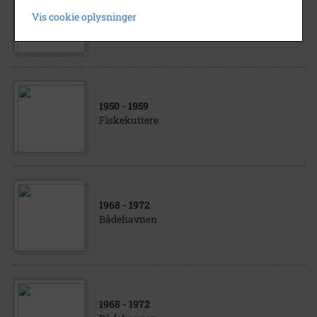
1895
- 1905
Vis cookie oplysninger
Korsør set fra Færgelejet.
1950
- 1959
Fiskekuttere
1968
- 1972
Bådehavnen
1968
- 1972