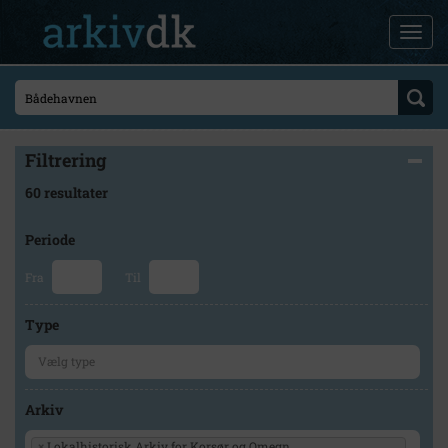
Filtrering
60 resultater
Periode
Fra
Til
Type
Arkiv
×
Lokalhistorisk Arkiv for Korsør og Omegn