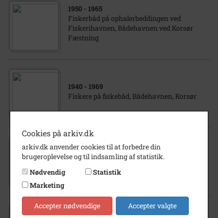
1950
- 1965
Fiskerbåd på ophalerbeddingen ved
Fiskerihavnen, Bådehavnen ved Korsør
Fæstning
1940
- 1969
Fiskere på fiskebåd, Bådehavnen, Korsør
Cookies på arkiv.dk
arkiv.dk anvender cookies til at forbedre din
1916
brugeroplevelse og til indsamling af statistik.
Ophalerbeddingen ved Bådehavnen samt
skibe ved Carstensens Værft
Nødvendig
Statistik
Marketing
Accepter nødvendige
Accepter valgte