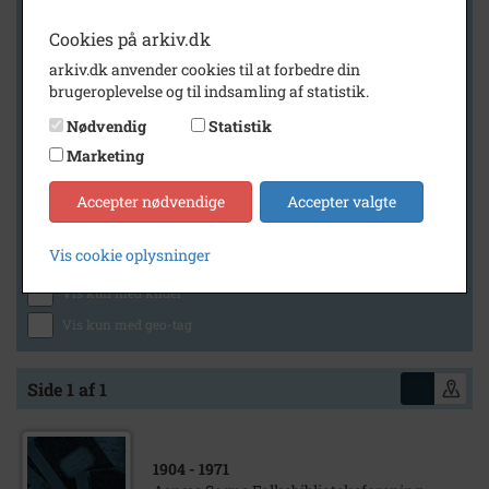
Cookies på arkiv.dk
arkiv.dk anvender cookies til at forbedre din
Geografi
brugeroplevelse og til indsamling af statistik.
Nødvendig
Statistik
Marketing
Generelt
Vis kun med billeder
Accepter nødvendige
Accepter valgte
Vis kun med filmklip
Vis cookie oplysninger
Vis kun med lydklip
Vis kun med kilder
Vis kun med geo-tag
Side 1 af 1
1904
- 1971