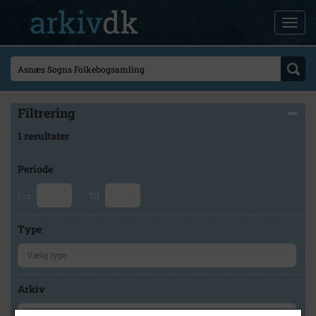
Filtrering
1 resultater
Periode
Fra
Til
Type
Arkiv
×
Odsherred Lokalarkiv