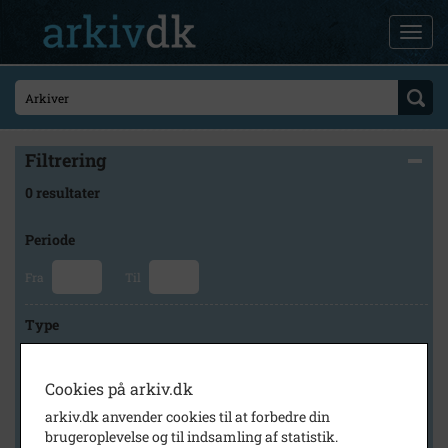
Filtrering
0 resultater
Periode
Fra
Til
Type
Cookies på arkiv.dk
Arkiv
arkiv.dk anvender cookies til at forbedre din
brugeroplevelse og til indsamling af statistik.
×
Fredensborg