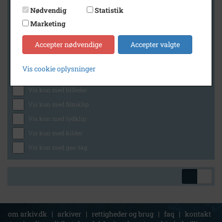
Nødvendig
Statistik
Marketing
Geografi
Accepter nødvendige
Accepter valgte
Vis cookie oplysninger
Generelt
Vis kun med billeder
Vis kun med filmklip
Vis kun med lydklip
Vis kun med kilder
Vis kun med geo-tag
om arkiv.dk
|
arkiver
|
rettigheder og brug
|
faq
|
kontakt