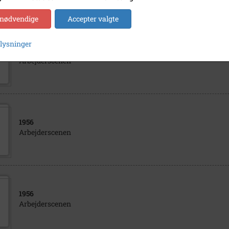
 nødvendige
Accepter valgte
plysninger
1945
Arbejderscenen
1956
Arbejderscenen
1956
Arbejderscenen