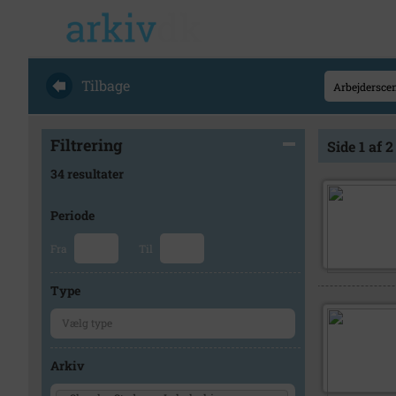
Tilbage
Filtrering
Side 1 af 2
34 resultater
Periode
Fra
Til
Type
Arkiv