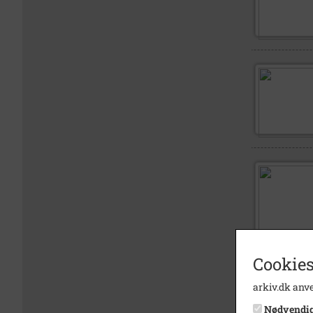
Cookies
arkiv.dk anve
Nødvendi