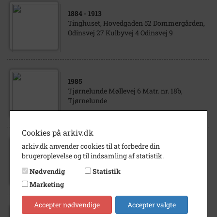
1884
- 1913
Tinghuset, Hovedgaden 52 Dommergården,
Odinsvej 27 Kulbyvej 4 Odinsvej 9
1985
Tjørnelunde Møllevej 6 Matr. nr. 18b,
Tjørnelunde
Cookies på arkiv.dk
1944
arkiv.dk anvender cookies til at forbedre din
H.H.H.I.F.40 års jubilæum.
brugeroplevelse og til indsamling af statistik.
Håndværkerforeningens 40 års jubilæ- um
Nødvendig
Statistik
1944.Billedet er i "Høng 1920-66" side 74...
Marketing
Accepter nødvendige
Accepter valgte
1000