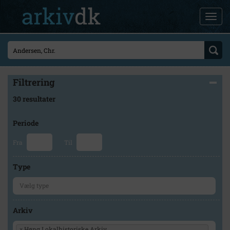
Filtrering
30 resultater
Periode
Fra
Til
Type
Arkiv
×
Høng Lokalhistoriske Arkiv