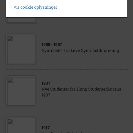
Tågerup Sønderødvej 29 (Købmandsbutik)
Vis cookie oplysninger
Sønderødvej 38 (Smedien) Købmand N.P.
Nielsen
1955
- 1957
Gymnaster fra Løve Gymnastikforening
1937
Nye Studenter fra Høng Studenterkursus
1937
1917