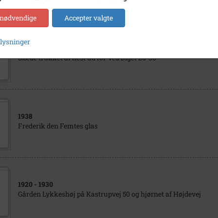
 nødvendige
Accepter valgte
plysninger
1931
Slæde trukket af hest ud for Ved Diget 26-30
1938
Frederik den Femtes glas
1920
- 1930
Gården Lykkeshøj på Kastrupvej 50 og hjørnet af Højdevej