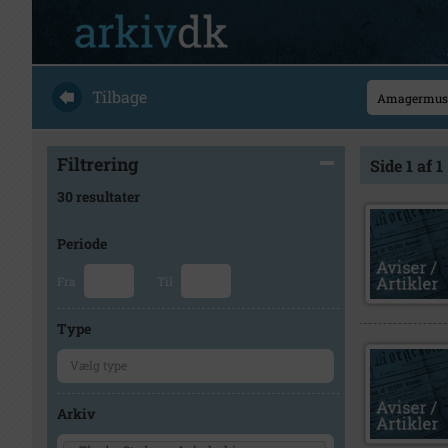
Tilbage
Filtrering
Side 1 af 1
30 resultater
Periode
Fra
Til
Type
Arkiv