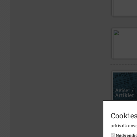
Cookies
arkiv.dk anve
Nødvendi