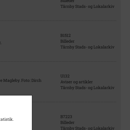
Billeder
Tårnby Stads- og Lokalarkiv
B1512
Billeder
.
Tårnby Stads- og Lokalarkiv
U132
e Magleby. Foto: Dirch
Aviser og artikler
Tårnby Stads- og Lokalarkiv
B7223
atistik.
Billeder
Tårnby Stads- og Lokalarkiv