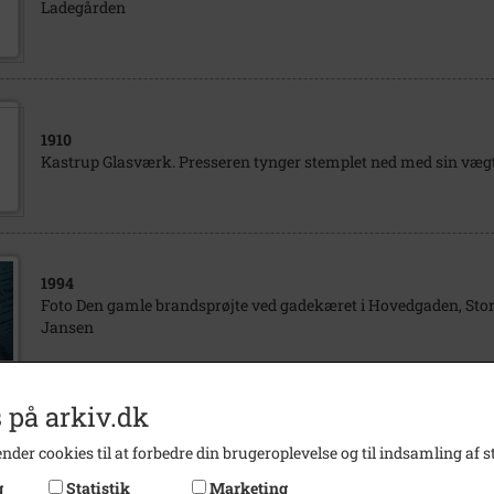
Ladegården
1910
Kastrup Glasværk. Presseren tynger stemplet ned med sin vægt
1994
Foto Den gamle brandsprøjte ved gadekæret i Hovedgaden, Stor
Jansen
 på arkiv.dk
1931
nder cookies til at forbedre din brugeroplevelse og til indsamling af st
Slæde trukket af hest ud for Ved Diget 26-30
g
Statistik
Marketing