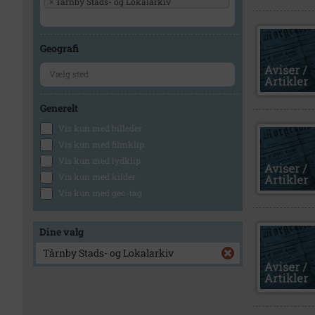
×
Tårnby Stads- og Lokalarkiv
Geografi
Generelt
Vis kun med billeder
Vis kun med filmklip
Vis kun med lydklip
Vis kun med kilder
Vis kun med geo-tag
Dine valg
Tårnby Stads- og Lokalarkiv